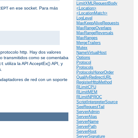
LimitXMLRequestBody
en ese socket. Para más
CEPT
<Location>
<LocationMatch>
LogLevel
MaxKeepAliveRequests
MaxRangeOverlaps
MaxRangeReversals
MaxRanges
MergeTrailers
Mutex
protocolo http. Hay dos valores
NameVirtualHost
do transmitidos como se comentaba
Options
Protocol
utiliza la API AcceptEx() API, y
ct
Protocols
s.
ProtocolsHonorOrder
QualifyRedirectURL
 adaptadores de red con un soporte
RegisterHttpMethod
RLimitCPU
RLimitMEM
RLimitNPROC
ScriptInterpreterSource
SeeRequestTail
ServerAdmin
ServerAlias
ServerName
ServerPath
ServerRoot
ServerSignature