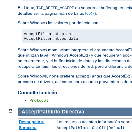
En Linux,
no soporta el buffering en pet
TCP_DEFER_ACCEPT
detalles ver la página man de Linux
tcp(7)
.
Sobre Windows los valores por defecto son:
AcceptFilter http data
AcceptFilter https data
Sobre Windows mpm_winnt interpreta el argumento AcceptFilter
que utilizan la API Windows AcceptEx() y que recuperan sock
anteriormente, y el buffer inicial de datos y las direcciones
recupera también las direcciones de red, pero a diferencia d
Sobre Windows,
prefiere accept() antes que AcceptEx()
none
precario de drivers, así como para algunos proveedores de re
Consulte también
Protocol
AcceptPathInfo
Directiva
Descripción:
Los recursos aceptan información sobre
Sintaxis:
AcceptPathInfo On|Off|Default