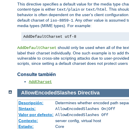
This directive specifies a default value for the media type c
content-type is either
or
. This shoul
text/plain
text/html
behavior is often dependent on the user's client configuration.
default charset of
. Any other value is assumed 
iso-8859-1
media types (MIME types). For example:
AddDefaultCharset utf-8
should only be used when all of the text
AddDefaultCharset
label their charset individually. One such example is to add 
vulnerable to cross-site scripting attacks due to user-provided 
scripts, since setting a default charset does not protect user
Consulte también
AddCharset
AllowEncodedSlashes
Directiva
Descripción:
Determines whether encoded path separ
Sintaxis:
AllowEncodedSlashes On|Off
Valor por defecto:
AllowEncodedSlashes Off
Contexto:
server config, virtual host
Estado:
Core