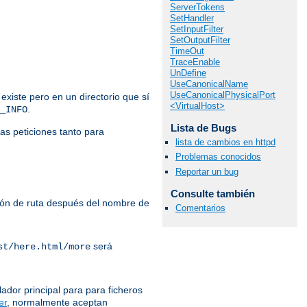
ServerTokens
SetHandler
SetInputFilter
SetOutputFilter
TimeOut
TraceEnable
UnDefine
UseCanonicalName
UseCanonicalPhysicalPort
 existe pero en un directorio que sí
<VirtualHost>
.
_INFO
Lista de Bugs
las peticiones tanto para
lista de cambios en httpd
Problemas conocidos
Reportar un bug
Consulte también
ación de ruta después del nombre de
Comentarios
será
st/here.html/more
lador principal para para ficheros
er
, normalmente aceptan