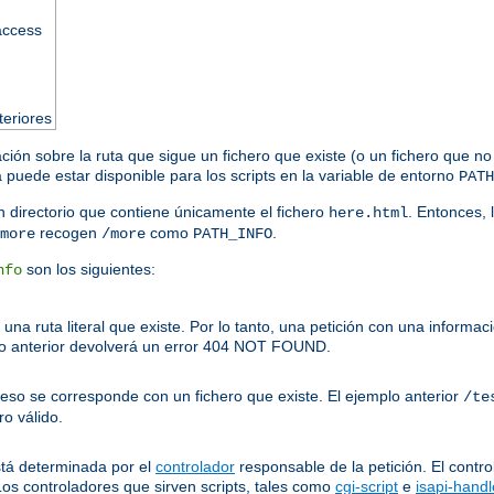
taccess
teriores
ación sobre la ruta que sigue un fichero que existe (o un fichero que no
puede estar disponible para los scripts en la variable de entorno
PATH
 directorio que contiene únicamente el fichero
. Entonces, 
here.html
recogen
como
.
more
/more
PATH_INFO
son los siguientes:
nfo
una ruta literal que existe. Por lo tanto, una petición con una inform
o anterior devolverá un error 404 NOT FOUND.
ceso se corresponde con un fichero que existe. El ejemplo anterior
/te
o válido.
stá determinada por el
controlador
responsable de la petición. El contro
Los controladores que sirven scripts, tales como
cgi-script
e
isapi-handl