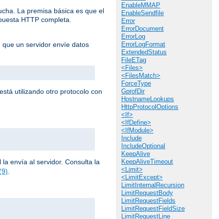
EnableMMAP
cucha. La premisa básica es que el
EnableSendfile
espuesta HTTP completa.
Error
ErrorDocument
ErrorLog
n que un servidor envíe datos
ErrorLogFormat
ExtendedStatus
FileETag
<Files>
<FilesMatch>
ForceType
stá utilizando otro protocolo con
GprofDir
HostnameLookups
HttpProtocolOptions
<If>
<IfDefine>
<IfModule>
Include
IncludeOptional
KeepAlive
la envía al servidor. Consulta la
KeepAliveTimeout
<Limit>
(9)
.
<LimitExcept>
LimitInternalRecursion
LimitRequestBody
LimitRequestFields
LimitRequestFieldSize
LimitRequestLine