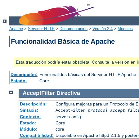
Apache
>
Servidor HTTP
>
Documentación
>
Versión 2.4
>
Módulos
Funcionalidad Básica de Apache
Esta traducción podría estar obsoleta. Consulte la versión e
Descripción:
Funcionalides básicas del Servidor HTTP Apache 
Estado:
Core
AcceptFilter
Directiva
Descripción:
Configura mejoras para un Protocolo de 
Sintaxis:
AcceptFilter
protocol
accept_filt
Contexto:
server config
Estado:
Core
Módulo:
core
Compatibilidad:
Disponible en Apache httpd 2.1.5 y poster