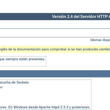
Versión 2.4 del Servidor HTTP
Idiomas disp
n inglés de la documentación para comprobar si se han producido cambi
que siempre están presentes.
Escucha de Sockets
er
iores. En Windows desde Apache httpd 2.3.3 y posteriores.