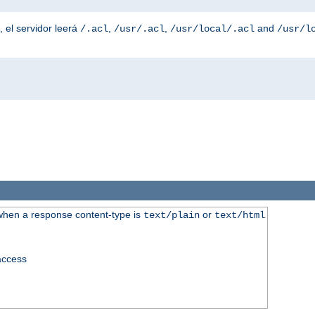
, el servidor leerá
,
,
and
/.acl
/usr/.acl
/usr/local/.acl
/usr/l
when a response content-type is
or
text/plain
text/html
taccess