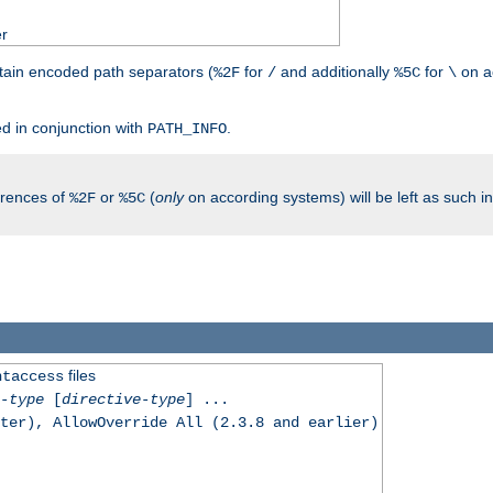
er
tain encoded path separators (
for
and additionally
for
on a
%2F
/
%5C
\
.
d in conjunction with
.
PATH_INFO
rrences of
or
(
only
on according systems) will be left as such 
%2F
%5C
files
htaccess
-type
[
directive-type
] ...
ter), AllowOverride All (2.3.8 and earlier)