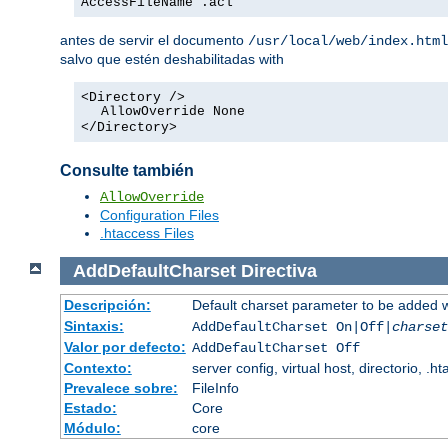
AccessFileName .acl
antes de servir el documento
/usr/local/web/index.html
salvo que estén deshabilitadas with
<Directory />
AllowOverride None
</Directory>
Consulte también
AllowOverride
Configuration Files
.htaccess Files
AddDefaultCharset
Directiva
Descripción:
Default charset parameter to be added 
Sintaxis:
AddDefaultCharset On|Off|
charset
Valor por defecto:
AddDefaultCharset Off
Contexto:
server config, virtual host, directorio, .h
Prevalece sobre:
FileInfo
Estado:
Core
Módulo:
core