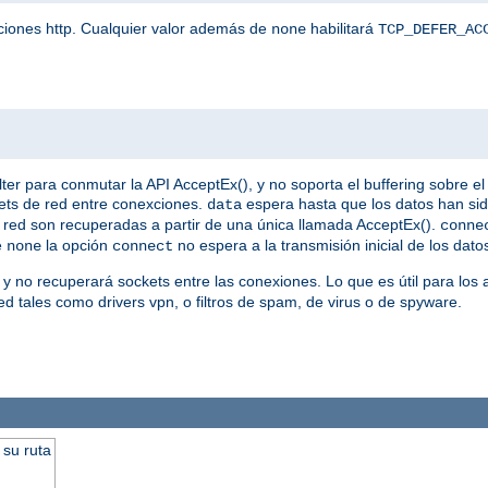
iciones http. Cualquier valor además de
habilitará
none
TCP_DEFER_AC
 para conmutar la API AcceptEx(), y no soporta el buffering sobre el 
ets de red entre conexciones.
espera hasta que los datos han si
data
 de red son recuperadas a partir de una única llamada AcceptEx().
conne
e
la opción
no espera a la transmisión inicial de los dato
none
connect
 y no recuperará sockets entre las conexiones. Lo que es útil para los
d tales como drivers vpn, o filtros de spam, de virus o de spyware.
 su ruta