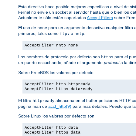
Esta directiva hace posible mejoras específicas a nivel de si
kernel no envíe un socket al servidor hasta que o bien los 
Actualmente sólo están soportados
Accept Filters
sobre Fre
El uso de
para un argumento desactiva cualquier filtro 
none
primeros, tales como
o
:
ftp:
nntp
AcceptFilter nntp none
Los nombres de protocolo por defecto son
para el pue
https
un puerto escuchando, añade el argumento
protocol
a la dir
Sobre FreeBDS los valores por defecto:
AcceptFilter http httpready
AcceptFilter https dataready
El filtro
almacena en el buffer peticiones HTTP comp
httpready
página man de
accf_http(9)
para más detalles. Puesto que las
Sobre Linux los valores por defecto son:
AcceptFilter http data
AcceptFilter https data