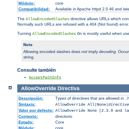
Módulo:
core
Compatibilidad:
Available in Apache httpd 2.0.46 and lat
The
directive allows URLs which con
AllowEncodedSlashes
Normally such URLs are refused with a 404 (Not found) error
Turning
is mostly useful when use
AllowEncodedSlashes
On
Note
Allowing encoded slashes does
not
imply
decoding
. Occu
string.
Consulte también
AcceptPathInfo
AllowOverride
Directiva
Descripción:
Types of directives that are allowed in
.
Sintaxis:
AllowOverride All|None|
directive
Valor por defecto:
AllowOverride None (2.3.9 and la
Contexto:
directorio
Estado:
Core
Módulo:
core