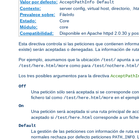
Valor por defecto:
AcceptPathInfo Default
Contexto:
server config, virtual host, directorio, .h
Prevalece sobre:
FileInfo
Estado:
Core
Módulo:
core
Compatibilidad:
Disponible en Apache httpd 2.0.30 y pos
Esta directiva controla si las peticiones que contienen inform
existe) serán aceptadas o denegadas. La información de ruta 
Por ejemplo, asumamos que la ubicación
apunta a un
/test/
como para
/test/here.html/more
/test/nothere.html/
Los tres posibles argumentos para la directiva
AcceptPathI
Off
Una petición sólo será aceptada si se corresponde con 
fichero tal como
en el ejempl
/test/here.html/more
On
Una petición será aceptada si una ruta principal de ac
aceptado si
corresponde a un ficher
/test/here.html
Default
La gestión de las peticiones con información de ruta e
normales rechaza por defecto peticiones
. 
PATH_INFO