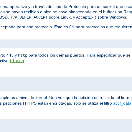
stema operativo y a través del tipo de Protocolo para un socket que es
datos se hayan recibido o bien se haya almacenado en el buffer una R
eBSD,
sobre Linux, y AcceptEx() sobre Windows.
TCP_DEFER_ACCEPT
aceptado para ese protocolo. Esto es útil para protocolos que requiere
rto 443 y
para todos los demás puertos. Para especificar que se e
http
ectiva
.
Listen
letas a nivel de kernel. Una vez que la petición es recibida, el kernel 
 peticiones HTTPS están encriptadas, sólo se utiliza el filtro
accf_data