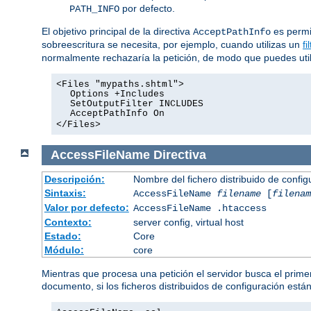
por defecto.
PATH_INFO
El objetivo principal de la directiva
es permit
AcceptPathInfo
sobreescritura se necesita, por ejemplo, cuando utilizas un
fi
normalmente rechazaría la petición, de modo que puedes utiliz
<Files "mypaths.shtml">
Options +Includes
SetOutputFilter INCLUDES
AcceptPathInfo On
</Files>
AccessFileName
Directiva
Descripción:
Nombre del fichero distribuido de config
Sintaxis:
AccessFileName
filename
[
filenam
Valor por defecto:
AccessFileName .htaccess
Contexto:
server config, virtual host
Estado:
Core
Módulo:
core
Mientras que procesa una petición el servidor busca el primer
documento, si los ficheros distribuidos de configuración está