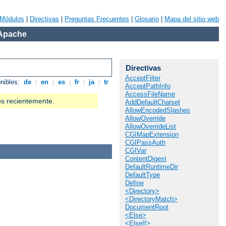
Módulos
|
Directivas
|
Preguntas Frecuentes
|
Glosario
|
Mapa del sitio web
 Apache
Directivas
AcceptFilter
onibles:
de
|
en
|
es
|
fr
|
ja
|
tr
AcceptPathInfo
AccessFileName
os recientemente.
AddDefaultCharset
AllowEncodedSlashes
AllowOverride
AllowOverrideList
CGIMapExtension
CGIPassAuth
CGIVar
ContentDigest
DefaultRuntimeDir
DefaultType
Define
<Directory>
<DirectoryMatch>
DocumentRoot
<Else>
<ElseIf>