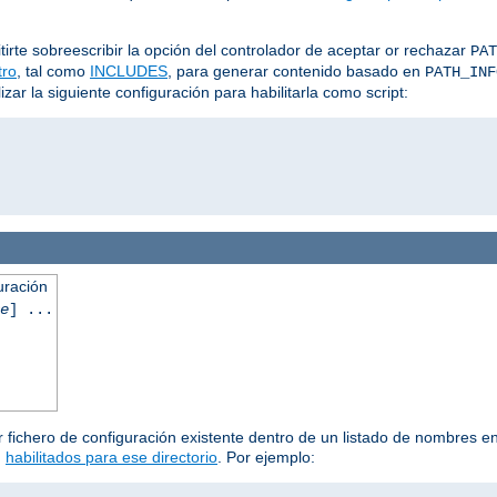
irte sobreescribir la opción del controlador de aceptar or rechazar
PAT
ltro
, tal como
INCLUDES
, para generar contenido basado en
PATH_INF
ar la siguiente configuración para habilitarla como script:
uración
e
] ...
 fichero de configuración existente dentro de un listado de nombres en 
n
habilitados para ese directorio
. Por ejemplo: