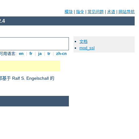
模块
|
指令
|
常见问题
|
术语
|
网站导航
.4
文档
mod_ssl
可用语言:
en
|
fr
|
ja
|
tr
|
zh-cn
S. Engelschall 的