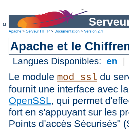
Serveu
Apache
>
Serveur HTTP
>
Documentation
>
Version 2.4
Apache et le Chiffr
Langues Disponibles:
en
|
Le module
du ser
mod_ssl
fournit une interface avec l
OpenSSL
, qui permet d'eff
fort en s'appuyant sur les 
Points d'accès Sécurisés" 