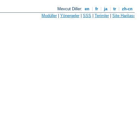
Mevcut Diller:
en
|
fr
|
ja
|
tr
|
zh-cn
Modüller
|
Yönergeler
|
SSS
|
Terimler
|
Site Haritası