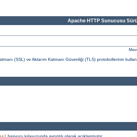
Apache HTTP Sunucusu Sürü
Mevc
tmanı (SSL) ve Aktarım Katmanı Güvenliği (TLS) protokollerinin kullan
başvuru kılavuzunda ayrıntılı olarak açıklanmıştır.
ssl