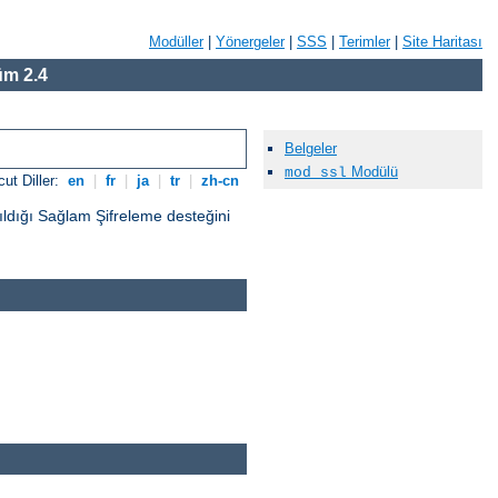
Modüller
|
Yönergeler
|
SSS
|
Terimler
|
Site Haritası
m 2.4
Belgeler
Modülü
mod_ssl
ut Diller:
en
|
fr
|
ja
|
tr
|
zh-cn
ıldığı Sağlam Şifreleme desteğini