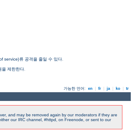
ervice)류 공격을 줄일 수 있다.
원을 제한한다.
가능한 언어:
en
|
fr
|
ja
|
ko
|
tr
ver, and may be removed again by our moderators if they are
ither our IRC channel, #httpd, on Freenode, or sent to our