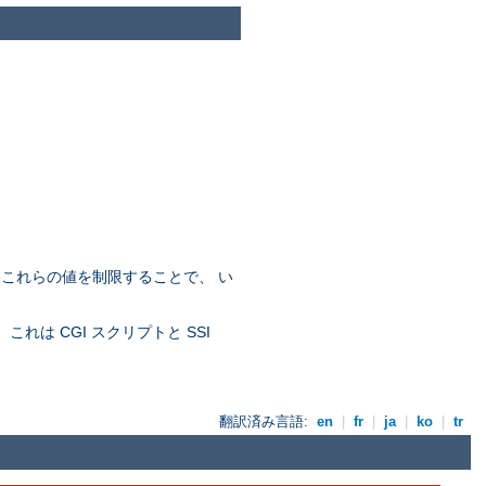
。これらの値を制限することで、 い
れは CGI スクリプトと SSI
翻訳済み言語:
en
|
fr
|
ja
|
ko
|
tr