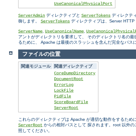
UseCanonicalPhysicalPort
ディレクティブと
ディレクティ
ServerAdmin
ServerTokens
御します。
ディレクティブは、Server H
ServerTokens
,
,
ServerName
UseCanonicalName
UseCanonicalPhysical
アントがディレクトリを要求して、 そのディレクトリ名の最
るために、 Apache は最後のスラッシュを含んだ完全なパ
ファイルの位置
関連モジュール
関連ディレクティブ
CoreDumpDirectory
DocumentRoot
ErrorLog
LockFile
PidFile
ScoreBoardFile
ServerRoot
これらのディレクティブは Apache が適切な動作をするた
からの相対パスとして 探されます。root 以
ServerRoot
照してください。