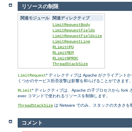
リソースの制限
関連モジュール
関連ディレクティブ
LimitRequestBody
LimitRequestFields
LimitRequestFieldsize
LimitRequestLine
RLimitCPU
RLimitMEM
RLimitNPROC
ThreadStackSize
* ディレクティブは Apache がクライ
LimitRequest
くつかのサービス拒否攻撃は影響を和らげることができます
* ディレクティブは、Apache の子プロセスから fo
RLimit
exec コマンドで使われるリソースを制御します。
は Netware でのみ、スタックの大き
ThreadStackSize
コメント