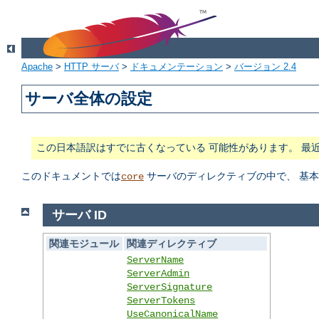
Apache
>
HTTP サーバ
>
ドキュメンテーション
>
バージョン 2.4
サーバ全体の設定
この日本語訳はすでに古くなっている 可能性があります。 最
このドキュメントでは
サーバのディレクティブの中で、 基
core
サーバ ID
関連モジュール
関連ディレクティブ
ServerName
ServerAdmin
ServerSignature
ServerTokens
UseCanonicalName