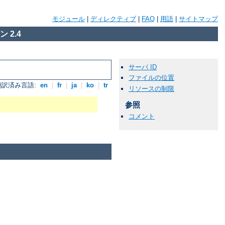
モジュール
|
ディレクティブ
|
FAQ
|
用語
|
サイトマップ
 2.4
サーバ ID
ファイルの位置
翻訳済み言語:
en
|
fr
|
ja
|
ko
|
tr
リソースの制限
参照
コメント