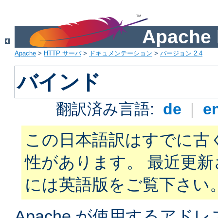
Apach
Apache
>
HTTP サーバ
>
ドキュメンテーション
>
バージョン 2.4
バインド
翻訳済み言語:
de
|
e
この日本語訳はすでに古
性があります。 最近更
には英語版をご覧下さい
Apache が使用するアド