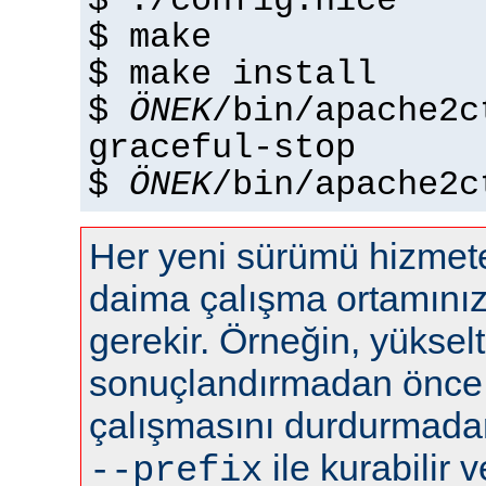
$ ./config.nice
$ make
$ make install
$
ÖNEK
/bin/apache2c
graceful-stop
$
ÖNEK
/bin/apache2c
Her yeni sürümü hizme
daima çalışma ortamını
gerekir. Örneğin, yüksel
sonuçlandırmadan önce
çalışmasını durdurmadan 
ile kurabilir ve
--prefix