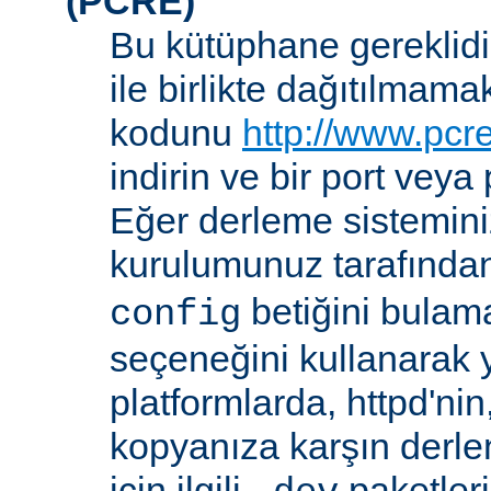
(PCRE)
Bu kütüphane gereklidir
ile birlikte dağıtılmam
kodunu
http://www.pcr
indirin ve bir port veya
Eğer derleme sistemi
kurulumunuz tarafında
betiğini bula
config
seçeneğini kullanarak ye
platformlarda, httpd'ni
kopyanıza karşın derl
için ilgili
paketler