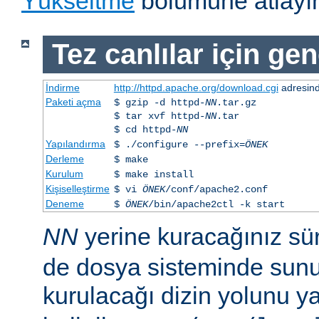
Yükseltme
bölümüne atlayın
Tez canlılar için gen
İndirme
http://httpd.apache.org/download.cgi
adresind
Paketi açma
$ gzip -d httpd-
NN
.tar.gz
$ tar xvf httpd-
NN
.tar
$ cd httpd-
NN
Yapılandırma
$ ./configure --prefix=
ÖNEK
Derleme
$ make
Kurulum
$ make install
Kişiselleştirme
$ vi
ÖNEK
/conf/apache2.conf
Deneme
$
ÖNEK
/bin/apache2ctl -k start
NN
yerine kuracağınız s
de dosya sisteminde sunu
kurulacağı dizin yolunu y