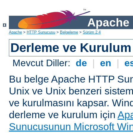
Apache 
Apache
>
HTTP Sunucusu
>
Belgeleme
>
Sürüm 2.4
Derleme ve Kurulum
Mevcut Diller:
de
|
en
|
e
Bu belge Apache HTTP Su
Unix ve Unix benzeri siste
ve kurulmasını kapsar. Win
derleme ve kurulum için
Ap
Sunucusunun Microsoft Win