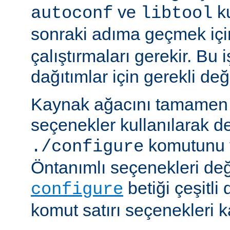
ve
ku
autoconf
libtool
sonraki adıma geçmek iç
çalıştırmaları gerekir. Bu 
dağıtımlar için gerekli deği
Kaynak ağacını tamamen 
seçenekler kullanılarak d
komutunu v
./configure
Öntanımlı seçenekleri değ
betiği çeşitli
configure
komut satırı seçenekleri k