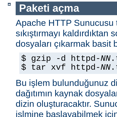
Paketi açma
Apache HTTP Sunucusu t
sıkıştırmayı kaldırdıktan 
dosyaları çıkarmak basit b
$ gzip -d httpd-
NN
.
$ tar xvf httpd-
NN
.
Bu işlem bulunduğunuz di
dağıtımın kaynak dosyaları
dizin oluşturacaktır. Sun
işlmine başlayabilmek iç