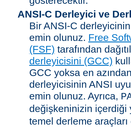
gösterecektir.
ANSI-C Derleyici ve Der
Bir ANSI-C derleyicini
emin olunuz.
Free Sof
(FSF)
tarafından dağıt
derleyicisini (GCC)
kull
GCC yoksa en azından 
derleyicisinin ANSI u
emin olunuz. Ayrıca,
P
değişkeninizin içerdiği
temel derleme araçları 