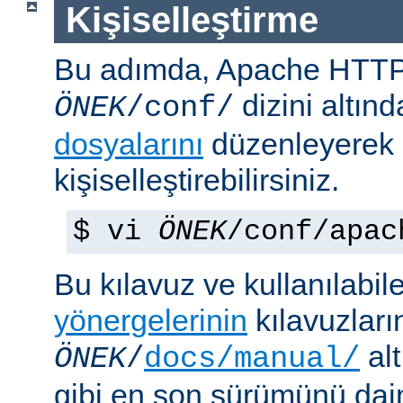
Kişiselleştirme
Bu adımda, Apache HTT
dizini altın
ÖNEK
/conf/
dosyalarını
düzenleyerek
kişiselleştirebilirsiniz.
$ vi
ÖNEK
/conf/apac
Bu kılavuz ve kullanılabi
yönergelerinin
kılavuzları
alt
ÖNEK
/
docs/manual/
gibi en son sürümünü da