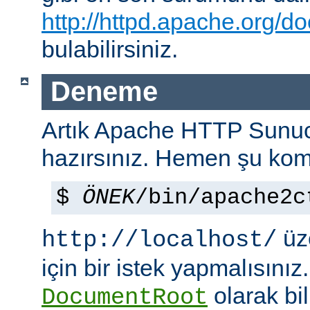
http://httpd.apache.org/do
bulabilirsiniz.
Deneme
Artık Apache HTTP Sun
hazırsınız. Hemen şu kom
$
ÖNEK
/bin/apache2c
üze
http://localhost/
için bir istek yapmalısınız
olarak bi
DocumentRoot