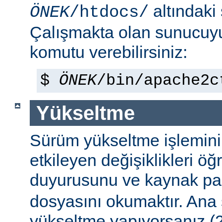
altındaki
ÖNEK
/htdocs/
Çalışmakta olan sunucu
komutu verebilirsiniz:
$
ÖNEK
/bin/apache2c
Yükseltme
Sürüm yükseltme işleminin 
etkileyen değişiklikleri ö
duyurusunu ve kaynak pa
dosyasını okumaktır. Ana
yükseltme yapıyorsanız (2