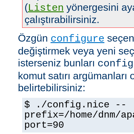
(
yönergesini aya
Listen
çalıştırabilirsiniz.
Özgün
seçene
configure
değiştirmek veya yeni se
isterseniz bunları
config
komut satırı argümanları 
belirtebilirsiniz:
$ ./config.nice --
prefix=/home/dnm/ap
port=90