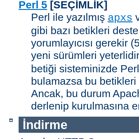
Perl 5
[SEÇİMLİK]
Perl ile yazılmış
apxs
gibi bazı betikleri dest
yorumlayıcısı gerekir 
yeni sürümleri yeterlidi
betiği sisteminizde Per
bulamazsa bu betikleri
Ancak, bu durum Apac
derlenip kurulmasına en
İndirme