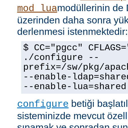
modüllerinin d
mod_lua
üzerinden daha sonra yü
derlenmesi istenmektedir:
$ CC="pgcc" CFLAGS=
./configure --
prefix=/sw/pkg/apac
--enable-ldap=share
--enable-lua=shared
betiği başlatı
configure
sisteminizde mevcut özellik
sınamak ve sonradan sun