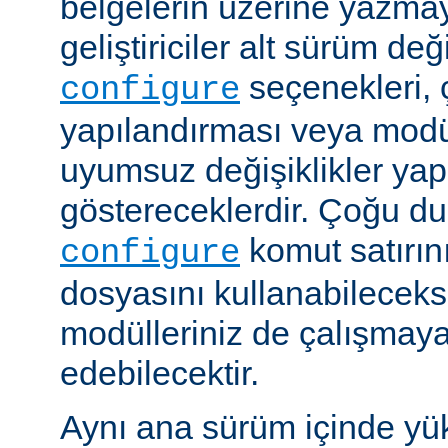
belgelerin üzerine yazmay
geliştiriciler alt sürüm değ
seçenekleri, 
configure
yapılandırması veya modü
uyumsuz değişiklikler y
göstereceklerdir. Çoğu d
komut satırın
configure
dosyasını kullanabileceks
modülleriniz de çalışma
edebilecektir.
Aynı ana sürüm içinde yü