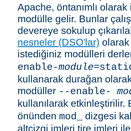
Apache, öntanımlı olarak 
modülle gelir. Bunlar çal
devereye sokulup çıkarıl
nesneler (DSO'lar)
olarak 
istediğiniz modülleri der
enable-
module
=stati
kullanarak durağan olarak 
modüller
--enable-
mo
kullanılarak etkinleştirilir
önünden
dizgesi kal
mod_
altçizgi imleri tire imleri i