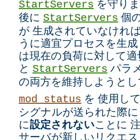
を守ります
StartServers
後に
個
StartServers
が 生成されていなけれ
うに適宜プロセスを生成
は現在の負荷に対して適
と
パラメ
StartServers
の両方を維持しようとし
を 使用し
mod_status
シグナルが送られた際に
に
設定されない
ことに 
サーバが新しいリクエス