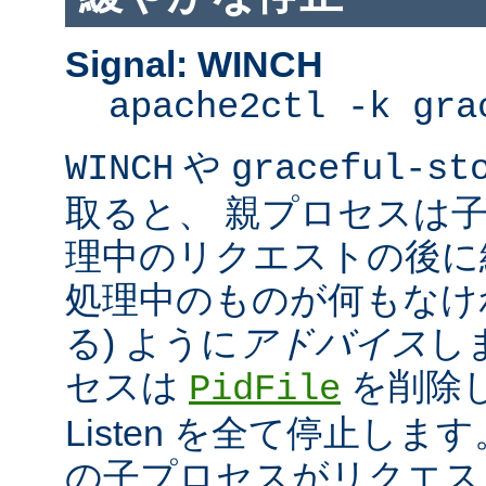
Signal: WINCH
apache2ctl -k gra
や
WINCH
graceful-st
取ると、 親プロセスは
理中のリクエストの後に
処理中のものが何もなけ
る) ように
アドバイス
し
セスは
を削除
PidFile
Listen を全て停止しま
の子プロセスがリクエス