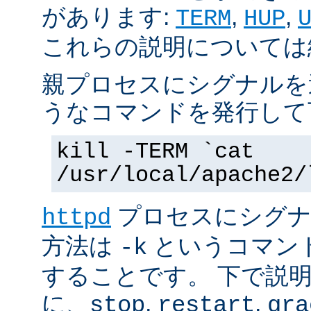
があります:
,
,
TERM
HUP
これらの説明については
親プロセスにシグナルを
うなコマンドを発行して
kill -TERM `cat
/usr/local/apache2/
プロセスにシグナル
httpd
方法は
というコマン
-k
することです。 下で説
に、
,
,
stop
restart
gra