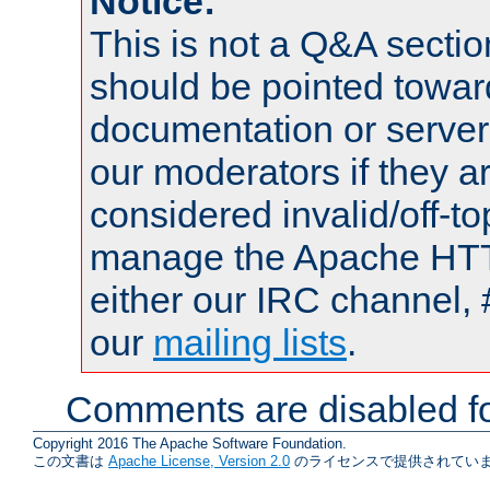
Notice:
This is not a Q&A sect
should be pointed towar
documentation or serve
our moderators if they a
considered invalid/off-t
manage the Apache HTTP
either our IRC channel, 
our
mailing lists
.
Comments are disabled fo
Copyright 2016 The Apache Software Foundation.
この文書は
Apache License, Version 2.0
のライセンスで提供されていま