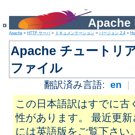
Apach
Apache
>
HTTP サーバ
>
ドキュメンテーション
>
バージョン 2.4
>
H
Apache チュートリアル:
ファイル
翻訳済み言語:
en
|
この日本語訳はすでに古
性があります。 最近更
には英語版をご覧下さい