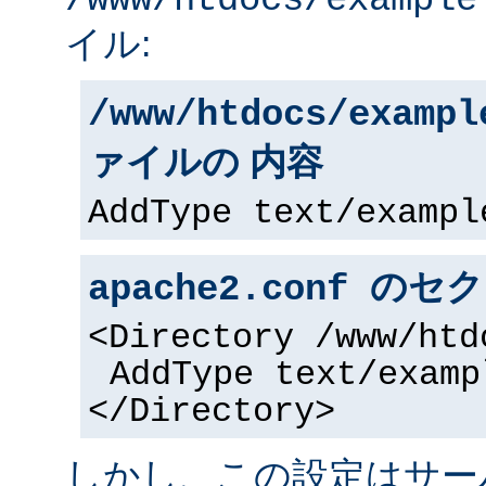
/www/htdocs/example
イル:
/www/htdocs/exampl
ァイルの 内容
AddType text/exampl
apache2.conf の
<Directory /www/htd
AddType text/examp
</Directory>
しかし、この設定はサー