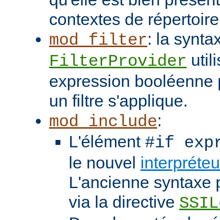
contextes de répertoir
: la synta
mod_filter
util
FilterProvider
expression booléenne p
un filtre s'applique.
:
mod_include
L'élément
#if exp
le nouvel
interpréte
L'ancienne syntaxe p
via la directive
SSIL