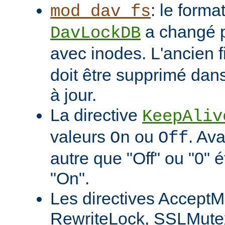
: le format
mod_dav_fs
a changé p
DavLockDB
avec inodes. L'ancien f
doit être supprimé dans
à jour.
La directive
KeepAliv
valeurs
ou
. Ava
On
Off
autre que "Off" ou "0" 
"On".
Les directives AcceptM
RewriteLock, SSLMute