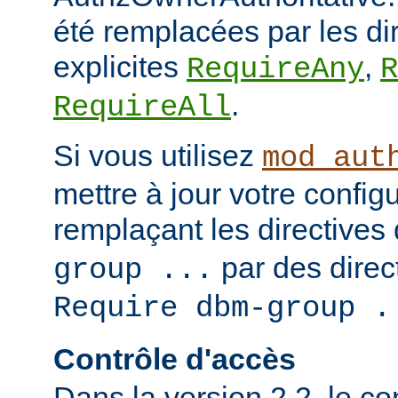
été remplacées par les di
explicites
,
RequireAny
R
.
RequireAll
Si vous utilisez
mod_aut
mettre à jour votre config
remplaçant les directives
par des direct
group ...
Require dbm-group .
Contrôle d'accès
Dans la version 2.2, le c