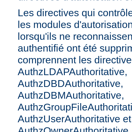
Les directives qui contrôl
les modules d'autorisatio
lorsqu'ils ne reconnaissent
authentifié ont été suppri
comprennent les directiv
AuthzLDAPAuthoritative,
AuthzDBDAuthoritative,
AuthzDBMAuthoritative,
AuthzGroupFileAuthoritat
AuthzUserAuthoritative et
AuthzOwnerAuthoritative. 