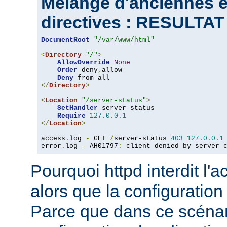
Mélange d'anciennes e
directives : RESULTA
DocumentRoot
"/var/www/html"
<
Directory
"/"
>
AllowOverride
None
Order
 deny
,
allow

Deny
</
Directory
>
<
Location
"/server-status"
>
SetHandler
 server-status

Require
127.0
.
0.1
</
Location
>
access
.
log 
-
 GET 
/
server-status 
403
127.0
.
0.1
error
.
log 
-
 AH01797
:
 client denied by server 
Pourquoi httpd interdit l'
alors que la configuration
Parce que dans ce scéna