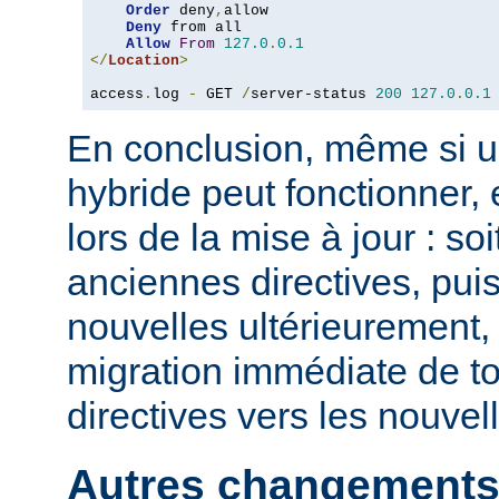
Order
 deny
,
allow

Deny
 from all

Allow
From
127.0
.
0.1
</
Location
>
access
.
log 
-
 GET 
/
server-status 
200
127.0
.
0.1
En conclusion, même si u
hybride peut fonctionner, 
lors de la mise à jour : so
anciennes directives, puis
nouvelles ultérieurement, 
migration immédiate de t
directives vers les nouvel
Autres changements