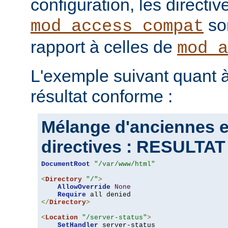
configuration, les directiv
son
mod_access_compat
rapport à celles de
mod_a
L'exemple suivant quant à
résultat conforme :
Mélange d'anciennes e
directives : RESULT
DocumentRoot
"/var/www/html"
<
Directory
"/"
>
AllowOverride
None
Require
</
Directory
>
<
Location
"/server-status"
>
SetHandler
 server-status
