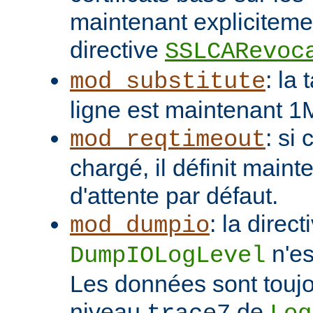
maintenant explicitemen
directive
SSLCARevoc
: la
mod_substitute
ligne est maintenant 1
: si
mod_reqtimeout
chargé, il définit main
d'attente par défaut.
: la direct
mod_dumpio
n'es
DumpIOLogLevel
Les données sont toujo
niveau
de