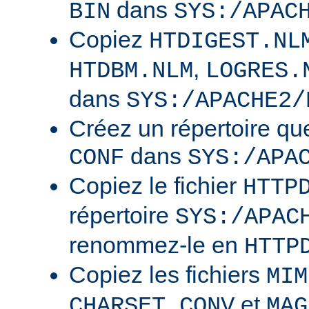
dans
BIN
SYS:/APAC
Copiez
HTDIGEST.NL
,
HTDBM.NLM
LOGRES.
dans
SYS:/APACHE2/
Créez un répertoire qu
dans
CONF
SYS:/APA
Copiez le fichier
HTTP
répertoire
SYS:/APAC
renommez-le en
HTTP
Copiez les fichiers
MIM
et
CHARSET.CONV
MAG