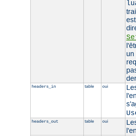
lu
tra
est
dir
Se
l'ê
un 
req
pas
der
Le
table
oui
headers_in
l'e
s'
Us
Le
table
oui
headers_out
l'e