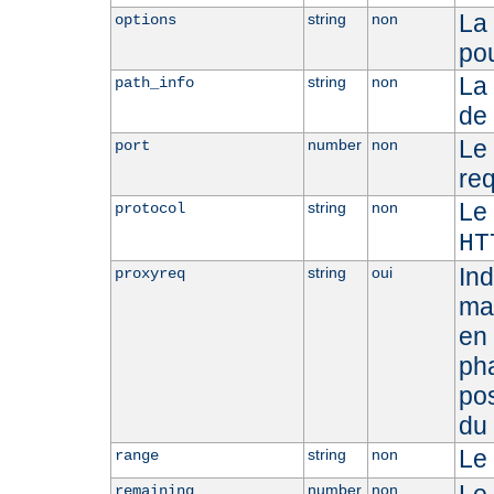
La 
string
non
options
pou
La
string
non
path_info
de 
Le 
number
non
port
req
Le 
string
non
protocol
HT
Ind
string
oui
proxyreq
man
en 
ph
po
du 
Le 
string
non
range
number
non
remaining