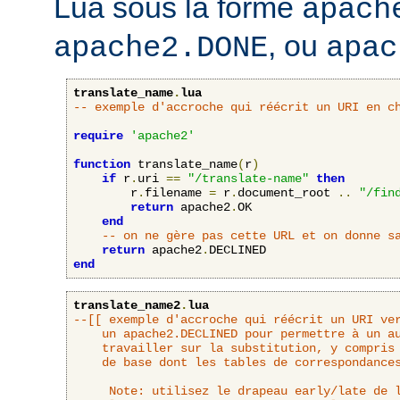
Lua sous la forme
apach
, ou
apache2.DONE
apac
translate_name
.
lua
-- exemple d'accroche qui réécrit un URI en c
require
'apache2'
function
 translate_name
(
r
)
if
 r
.
uri 
==
"/translate-name"
then
        r
.
filename 
=
 r
.
document_root 
..
"/fin
return
 apache2
.
OK

end
-- on ne gère pas cette URL et on donne s
return
 apache2
.
end
translate_name2
.
lua
--[[ exemple d'accroche qui réécrit un URI ver
	un apache2.DECLINED pour permettre à un autre interpréteur d'URL de

	travailler sur la substitution, y compris l'accroche translate_name

	de base dont les tables de correspondances se basent sur DocumentRoot.

     Note: utilisez le drapeau early/late de l