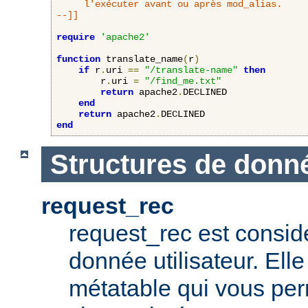
     l'exécuter avant ou après mod_alias.

--]]
require
'apache2'
function
 translate_name
(
r
)
if
 r
.
uri 
==
"/translate-name"
then
        r
.
uri 
=
"/find_me.txt"
return
 apache2
.
DECLINED

end
return
 apache2
.
end
Structures de donn
request_rec
request_rec est consid
donnée utilisateur. El
métatable qui vous per