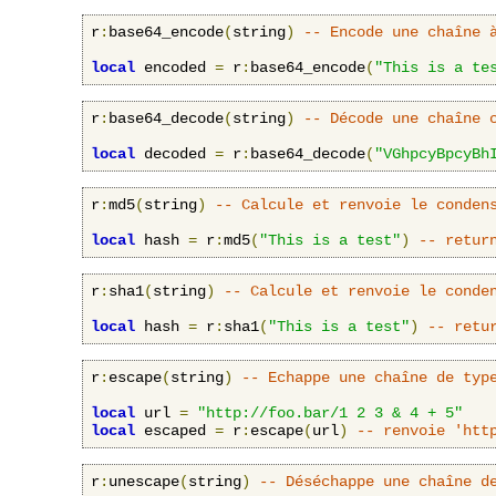
r
:
base64_encode
(
string
)
-- Encode une chaîne 
local
 encoded 
=
 r
:
base64_encode
(
"This is a te
r
:
base64_decode
(
string
)
-- Décode une chaîne 
local
 decoded 
=
 r
:
base64_decode
(
"VGhpcyBpcyBh
r
:
md5
(
string
)
-- Calcule et renvoie le conden
local
 hash 
=
 r
:
md5
(
"This is a test"
)
-- retur
r
:
sha1
(
string
)
-- Calcule et renvoie le conde
local
 hash 
=
 r
:
sha1
(
"This is a test"
)
-- retu
r
:
escape
(
string
)
-- Echappe une chaîne de typ
local
 url 
=
"http://foo.bar/1 2 3 & 4 + 5"
local
 escaped 
=
 r
:
escape
(
url
)
-- renvoie 'htt
r
:
unescape
(
string
)
-- Déséchappe une chaîne d