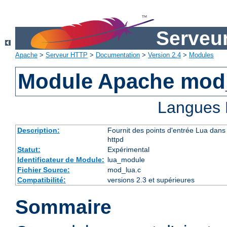
Serveu
Apache
>
Serveur HTTP
>
Documentation
>
Version 2.4
>
Modules
Module Apache mod
Langues 
Description:
Fournit des points d'entrée Lua dans 
httpd
Statut:
Expérimental
Identificateur de Module:
lua_module
Fichier Source:
mod_lua.c
Compatibilité:
versions 2.3 et supérieures
Sommaire