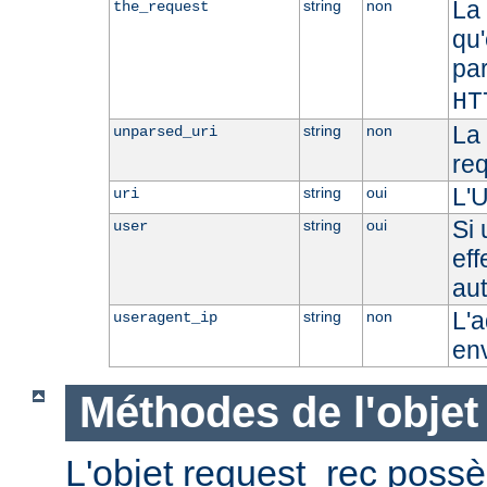
La 
string
non
the_request
qu'
pa
HT
La 
string
non
unparsed_uri
re
L'U
string
oui
uri
Si 
string
oui
user
eff
aut
L'a
string
non
useragent_ip
en
Méthodes de l'objet
L'objet request_rec poss