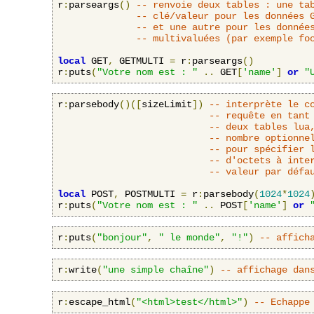
r
:
parseargs
()
-- renvoie deux tables : une ta
-- clé/valeur pour les données 
-- et une autre pour les donnée
-- multivaluées (par exemple fo
local
 GET
,
 GETMULTI 
=
 r
:
parseargs
()
r
:
puts
(
"Votre nom est : "
..
 GET
[
'name'
]
or
"
r
:
parsebody
()([
sizeLimit
])
-- interprète le c
-- requête en tant
-- deux tables lua
-- nombre optionne
-- pour spécifier 
-- d'octets à inte
-- valeur par défa
local
 POST
,
 POSTMULTI 
=
 r
:
parsebody
(
1024
*
1024
r
:
puts
(
"Votre nom est : "
..
 POST
[
'name'
]
or
r
:
puts
(
"bonjour"
,
" le monde"
,
"!"
)
-- affich
r
:
write
(
"une simple chaîne"
)
-- affichage dan
r
:
escape_html
(
"<html>test</html>"
)
-- Echappe