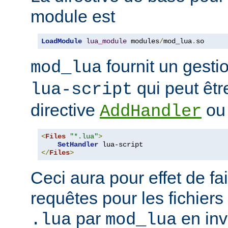
module est
LoadModule
lua_module
 modules
/
mod_lua
.
so
fournit un gest
mod_lua
qui peut êtr
lua-script
directive
o
AddHandler
<
Files
"*.lua"
>
SetHandler
</
Files
>
Ceci aura pour effet de fair
requêtes pour les fichiers
par
en inv
.lua
mod_lua