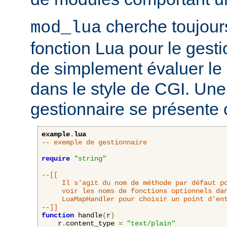
cherche toujour
mod_lua
fonction Lua pour le gesti
de simplement évaluer le 
dans le style de CGI. Une
gestionnaire se présente 
example
.
lua
-- exemple de gestionnaire
require
"string"
--[[

     Il s'agit du nom de méthode par défaut po
     voir les noms de fonctions optionnels dan
     LuaMapHandler pour choisir un point d'ent
--]]
function
 handle
(
r
)
    r
.
content_type 
=
"text/plain"