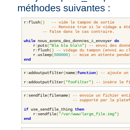
méthodes suivantes :
r
:
flush
()
-- vide le tampon de sortie
-- Renvoie true si le vidage a ét
-- false dans le cas contraire.
while
 nous_avons_des_donn
é
es_
à
_envoyer 
do
    r
:
puts
(
"Bla bla bla\n"
)
-- envoi des donn
    r
:
flush
()
-- vidage du tampon (envoi au c
    r
.
usleep
(
500000
)
-- mise en attente penda
end
r
:
addoutputfilter
(
name
|
function
)
-- ajoute un
r
:
addoutputfilter
(
"fooFilter"
)
-- insère le f
r
:
sendfile
(
filename
)
-- envoie un fichier ent
-- supporté par la plate
if
 use_sendfile_thing 
then
    r
:
sendfile
(
"/var/www/large_file.img"
)
end