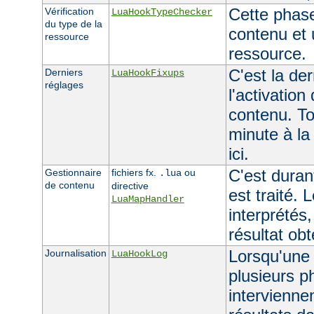
Cette phas
Vérification
LuaHookTypeChecker
du type de la
contenu et 
ressource
ressource.
C'est la de
Derniers
LuaHookFixups
réglages
l'activation
contenu. To
minute à la
ici.
C'est duran
Gestionnaire
fichiers fx.
ou
.lua
de contenu
directive
est traité. 
LuaMapHandler
interprétés,
résultat ob
Lorsqu'une 
Journalisation
LuaHookLog
plusieurs p
interviennen