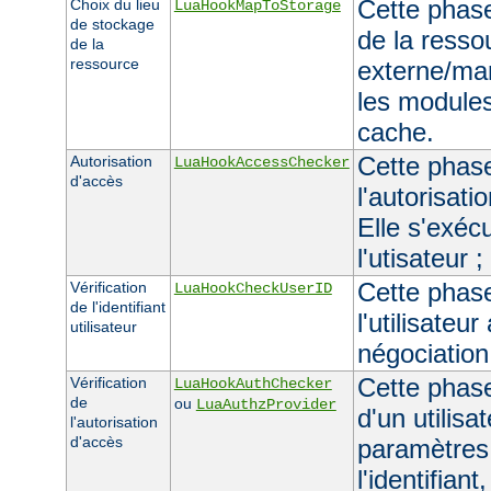
Cette phase
Choix du lieu
LuaHookMapToStorage
de stockage
de la resso
de la
ressource
externe/man
les module
cache.
Cette phase 
Autorisation
LuaHookAccessChecker
d'accès
l'autorisati
Elle s'exécu
l'utisateur 
Cette phase 
Vérification
LuaHookCheckUserID
de l'identifiant
l'utilisateur
utilisateur
négociation
Cette phase 
Vérification
LuaHookAuthChecker
de
ou
LuaAuthzProvider
d'un utilisa
l'autorisation
d'accès
paramètres
l'identifiant,