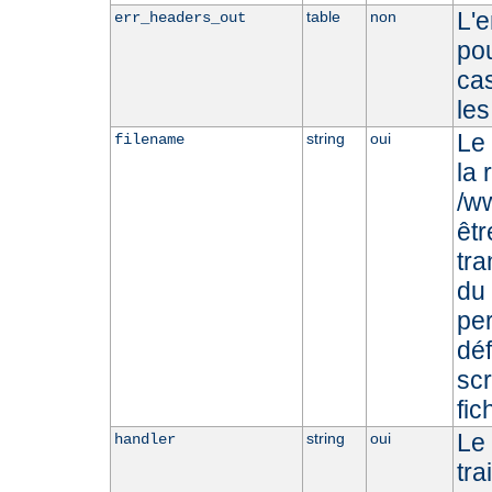
L'
table
non
err_headers_out
pou
cas
les
Le 
string
oui
filename
la 
/ww
êtr
tr
du 
per
déf
scr
fic
Le
string
oui
handler
tra