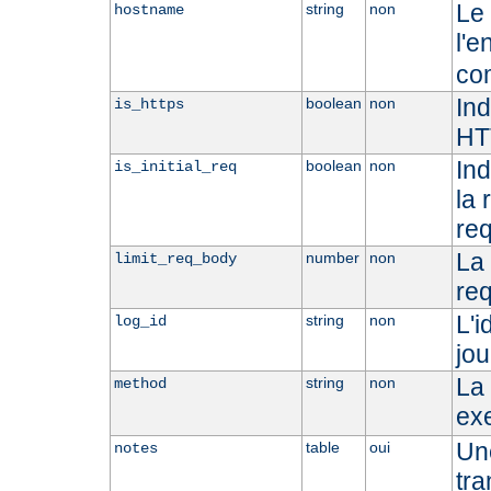
Le 
string
non
hostname
l'e
co
Ind
boolean
non
is_https
HT
Ind
boolean
non
is_initial_req
la 
req
La 
number
non
limit_req_body
req
L'i
string
non
log_id
jou
La 
string
non
method
ex
Une
table
oui
notes
tra