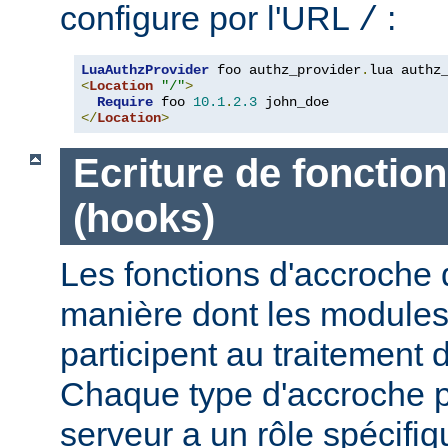
configure por l'URL
:
/
LuaAuthzProvider
 foo authz_provider
.
<
Location
"/"
>
Require
 foo 
10.1
.
2.3
</
Location
>
Ecriture de fonctio
(hooks)
Les fonctions d'accroche 
manière dont les modules 
participent au traitement 
Chaque type d'accroche p
serveur a un rôle spécif