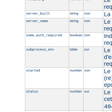
Le 
req
La 
string
non
server_built
Le
string
non
server_name
req
Ind
boolean
non
some_auth_required
req
Le 
table
oui
subprocess_env
d'
req
Le
number
non
started
(r
epo
Le 
number
oui
status
ce
40