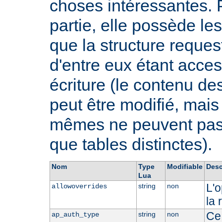
choses intéressantes. 
partie, elle possède 
que la structure request
d'entre eux étant acces
écriture (le contenu de
peut être modifié, mai
mêmes ne peuvent pas ê
que tables distinctes).
Nom
Type
Modifiable
Desc
Lua
L'o
string
non
allowoverrides
la 
Ce 
string
non
ap_auth_type