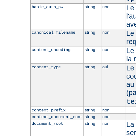
Le
string
non
basic_auth_pw
l'a
ave
Le 
string
non
canonical_filename
re
Le
string
non
content_encoding
la 
Le 
string
oui
content_type
cou
au
(p
te
string
non
context_prefix
string
non
context_document_root
La
string
non
document_root
se