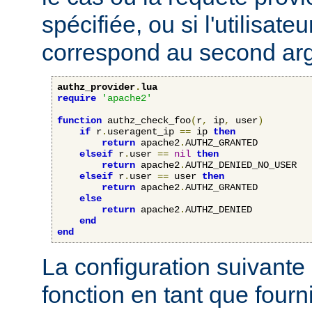
spécifiée, ou si l'utilisateu
correspond au second ar
authz_provider
.
lua
require
'apache2'
function
 authz_check_foo
(
r
,
 ip
,
 user
)
if
 r
.
useragent_ip 
==
 ip 
then
return
 apache2
.
AUTHZ_GRANTED

elseif
 r
.
user 
==
nil
then
return
 apache2
.
AUTHZ_DENIED_NO_USER

elseif
 r
.
user 
==
 user 
then
return
 apache2
.
AUTHZ_GRANTED

else
return
 apache2
.
AUTHZ_DENIED

end
end
La configuration suivante 
fonction en tant que four