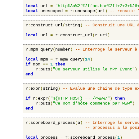
local
 url 
=
"http%3a%2f%2ffoo.bar%2f1+2+3+%26
local
 unescaped 
=
 r
:
unescape
(
url
)
-- renvoie 
r
:
construct_url
(
string
)
-- Construit une URL 
local
 url 
=
 r
:
construct_url
(
r
.
uri
)
r
.
mpm_query
(
number
)
-- Interroge le serveur à
local
 mpm 
=
 r
.
mpm_query
(
14
)
if
 mpm 
==
1
then
    r
:
puts
(
"Ce serveur utilise le MPM Event"
)
end
r
:
expr
(
string
)
-- Evalue une chaîne de type 
e
if
 r
:
expr
(
"%{HTTP_HOST} =~ /^www/"
)
then
    r
:
puts
(
"Ce nom d'hôte commence par www"
)
end
r
:
scoreboard_process
(
a
)
-- Interroge le serve
-- processus à la pos
local
 process 
=
 r
:
scoreboard_process
(
1
)