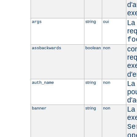
d'a
ex
La
string
oui
args
re
fo
con
boolean
non
assbackwards
req
ex
d'e
La 
string
non
auth_name
pou
d'a
La 
string
non
banner
ex
Se
op