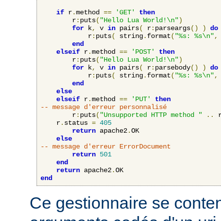
if
 r
.
method 
==
'GET'
then
    	r
:
puts
(
"Hello Lua World!\n"
)
for
 k
,
 v 
in
 pairs
(
 r
:
parseargs
()
)
do
            r
:
puts
(
 string
.
format
(
"%s: %s\n"
,
end
elseif
 r
.
method 
==
'POST'
then
    	r
:
puts
(
"Hello Lua World!\n"
)
for
 k
,
 v 
in
 pairs
(
 r
:
parsebody
()
)
do
            r
:
puts
(
 string
.
format
(
"%s: %s\n"
,
end
else
elseif
 r
.
method 
==
'PUT'
then
-- message d'erreur personnalisé
        r
:
puts
(
"Unsupported HTTP method "
..
 
	r
.
status 
=
405
return
 apache2
.
OK

else
-- message d'erreur ErrorDocument
return
501
end
return
 apache2
.
end
Ce gestionnaire se content